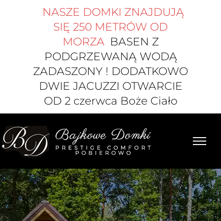
NASZE DOMKI ZNAJDUJĄ
SIĘ 250 METRÓW OD
MORZA
BASEN Z
PODGRZEWANĄ WODĄ
ZADASZONY ! DODATKOWO
DWIE JACUZZI OTWARCIE
OD 2 czerwca Boże Ciało
Przejdź
do
zawartości