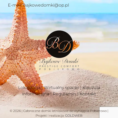
E-mail: bajkowedomki@op.pl
Lokalizacja
|
Wirtualny spacer
|
Klauzula
informacyjna
|
Regulamin
|
Kontakt
© 2026 | Całoroczne domki letniskowe do wynajęcia Pobierowo |
Projekt i realizacja:
GOLDWEB